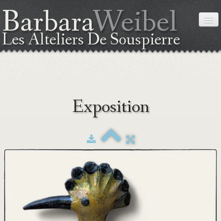
Barbara
Weibel
Les Alteliers De Souspierre
ACCUEIL
Exposition
A PROPOS DE MOI
LA TECHNIQUE
EXPOSITION
STAGES
PLAN DE SITUATION