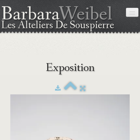
Barbara
Weibel
Les Alteliers De Souspierre
ACCUEIL
Exposition
A PROPOS DE MOI
LA TECHNIQUE
EXPOSITION
STAGES
PLAN DE SITUATION