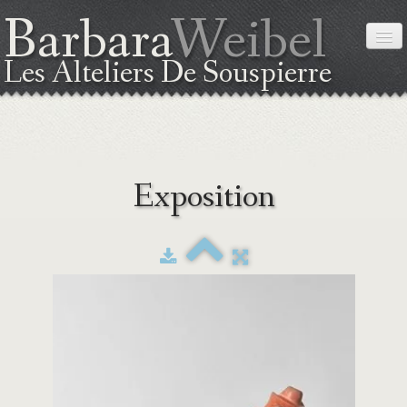
Barbara
Weibel
Les Alteliers De Souspierre
ACCUEIL
Exposition
A PROPOS DE MOI
LA TECHNIQUE
EXPOSITION
STAGES
PLAN DE SITUATION