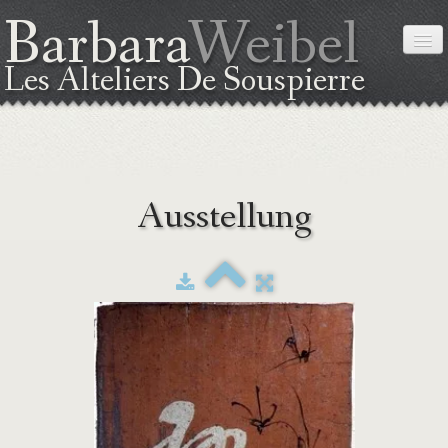
Barbara
Weibel
Les Alteliers De Souspierre
STARTSEITE
Ausstellung
ÜBER MICH
DIE TECHNIK
AUSSTELLUNG
KURSE
LAGEPLAN