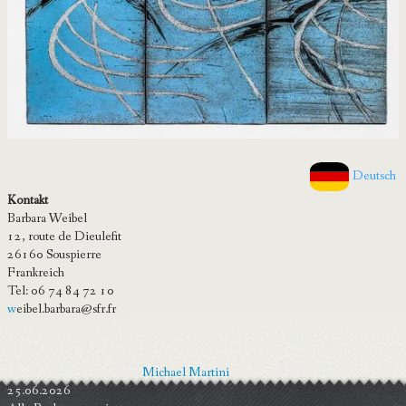
Deutsch
Kontakt
Barbara Weibel
12, route de Dieulefit
26160 Souspierre
Frankreich
Tel: 06 74 84 72 10
w
eibel.barbara@sfr.fr
2015-2026 © Copyright
Michael Martini
letzte Aktualisierung
25.06.2026