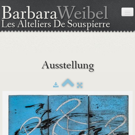
Barbara
Weibel
Les Alteliers De Souspierre
STARTSEITE
Ausstellung
ÜBER MICH
DIE TECHNIK
AUSSTELLUNG
KURSE
LAGEPLAN