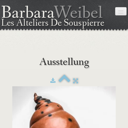
Barbara
Weibel
Les Alteliers De Souspierre
STARTSEITE
Ausstellung
ÜBER MICH
DIE TECHNIK
AUSSTELLUNG
KURSE
LAGEPLAN