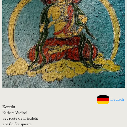
Deutsch
Kontakt
Barbara Weibel
12, route de Dieulefit
26160 Souspierre