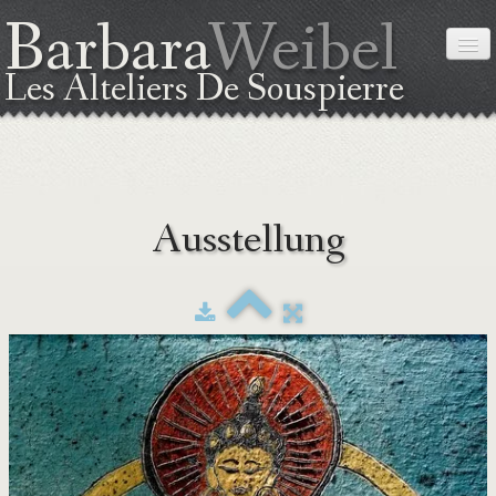
Barbara
Weibel
Les Alteliers De Souspierre
STARTSEITE
Ausstellung
ÜBER MICH
DIE TECHNIK
AUSSTELLUNG
KURSE
LAGEPLAN