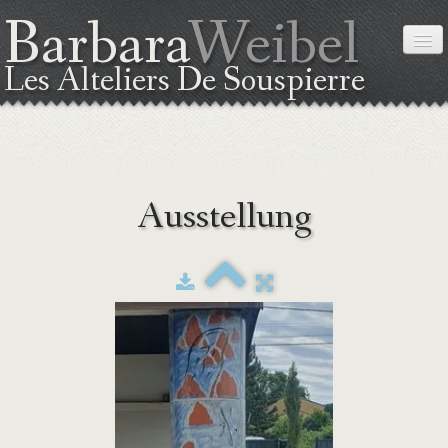
Barbara
Weibel
Les Alteliers De Souspierre
STARTSEITE
Ausstellung
ÜBER MICH
DIE TECHNIK
AUSSTELLUNG
KURSE
LAGEPLAN